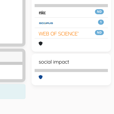
ND
1
ND
social impact