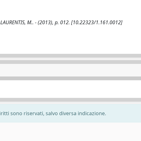
DE LAURENTIS, M.. - (2013), p. 012. [10.22323/1.161.0012]
ritti sono riservati, salvo diversa indicazione.