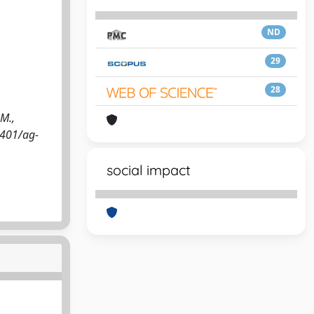
ND
29
28
M.,
4401/ag-
social impact