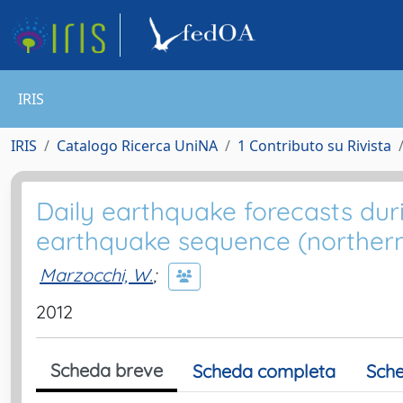
IRIS
IRIS
Catalogo Ricerca UniNA
1 Contributo su Rivista
Daily earthquake forecasts dur
earthquake sequence (northern 
Marzocchi, W.
;
2012
Scheda breve
Scheda completa
Sche