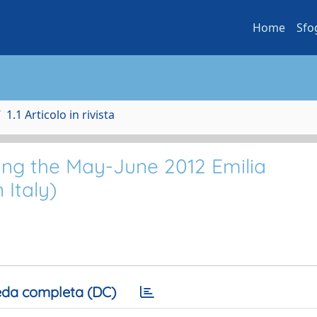
Home
Sfo
1.1 Articolo in rivista
ing the May-June 2012 Emilia
Italy)
da completa (DC)