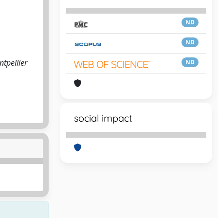
ND
ND
ntpellier
ND
social impact