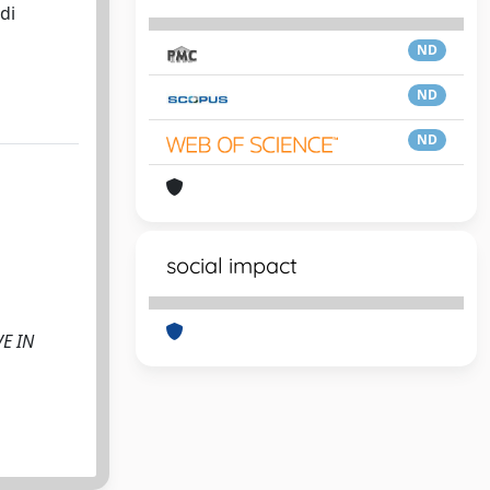
di
ND
ND
ND
social impact
VE IN