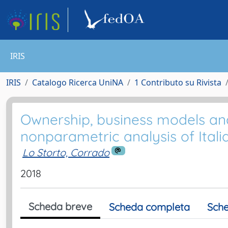
IRIS
IRIS
Catalogo Ricerca UniNA
1 Contributo su Rivista
Ownership, business models and
nonparametric analysis of Itali
Lo Storto, Corrado
2018
Scheda breve
Scheda completa
Sche