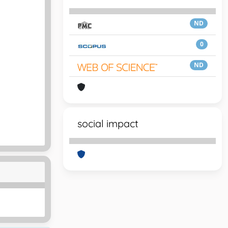
ND
0
ND
social impact