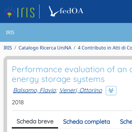
IRIS
IRIS
Catalogo Ricerca UniNA
4 Contributo in Atti di 
Performance evaluation of an a
energy storage systems
Balsamo, Flavio
;
Veneri, Ottorino
2018
Scheda breve
Scheda completa
Sche