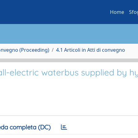
Home
Sfo
Convegno (Proceeding)
4.1 Articoli in Atti di convegno
ll-electric waterbus supplied by h
da completa (DC)