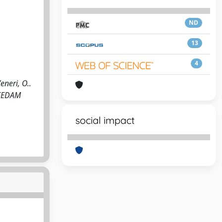
ND
13
4
eneri, O..
PEEDAM
social impact