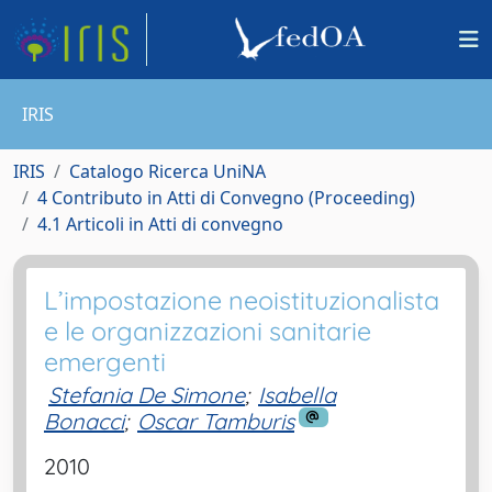
IRIS
IRIS
Catalogo Ricerca UniNA
4 Contributo in Atti di Convegno (Proceeding)
4.1 Articoli in Atti di convegno
L’impostazione neoistituzionalista
e le organizzazioni sanitarie
emergenti
Stefania De Simone
;
Isabella
Bonacci
;
Oscar Tamburis
2010