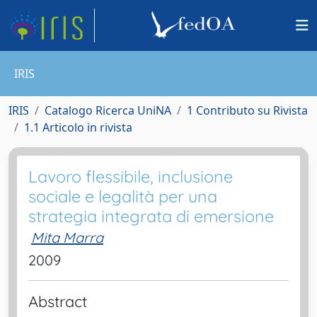
IRIS
IRIS
Catalogo Ricerca UniNA
1 Contributo su Rivista
1.1 Articolo in rivista
Lavoro flessibile, inclusione
sociale e legalità per una
strategia integrata di emersione
Mita Marra
2009
Abstract