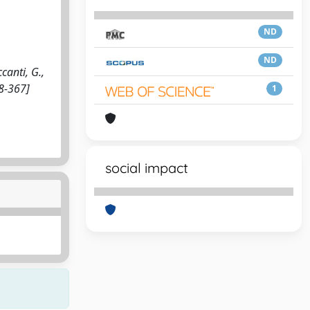
ND
ND
canti, G.,
18-367]
1
social impact