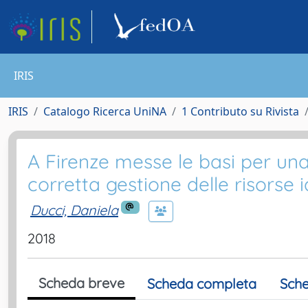
IRIS
IRIS
Catalogo Ricerca UniNA
1 Contributo su Rivista
A Firenze messe le basi per un
corretta gestione delle risorse 
Ducci, Daniela
2018
Scheda breve
Scheda completa
Sche