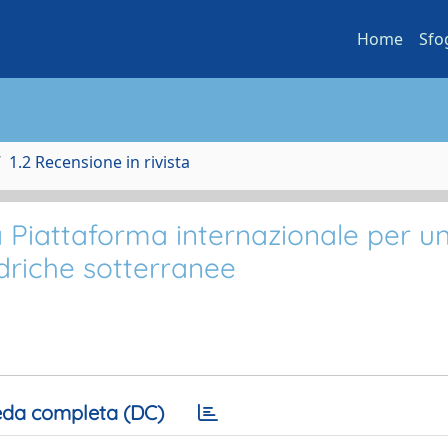
Home
Sfo
1.2 Recensione in rivista
a Piattaforma internazionale per u
idriche sotterranee
da completa (DC)