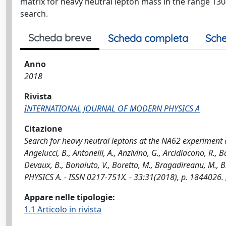
matrix for heavy neutral lepton mass in the range 13
search.
Scheda breve
Scheda completa
Sche
Anno
2018
Rivista
INTERNATIONAL JOURNAL OF MODERN PHYSICS A
Citazione
Search for heavy neutral leptons at the NA62 experiment a
Angelucci, B., Antonelli, A., Anzivino, G., Arcidiacono, R., Ba
Devaux, B., Bonaiuto, V., Boretto, M., Bragadireanu, M., B
PHYSICS A. - ISSN 0217-751X. - 33:31(2018), p. 184402
Appare nelle tipologie:
1.1 Articolo in rivista