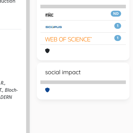
duction
ND
1
1
social impact
R.,
T., Bloch-
MODERN