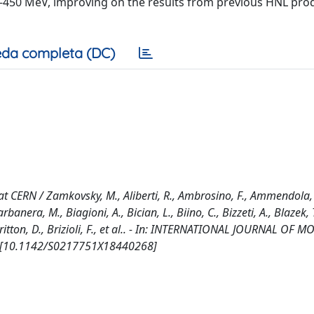
0-450 MeV, improving on the results from previous HNL pro
da completa (DC)
t CERN / Zamkovsky, M., Aliberti, R., Ambrosino, F., Ammendola, 
rbanera, M., Biagioni, A., Bician, L., Biino, C., Bizzeti, A., Blazek, 
ritton, D., Brizioli, F., et al.. - In: INTERNATIONAL JOURNAL OF 
6. [10.1142/S0217751X18440268]