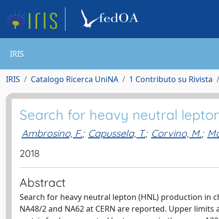
IRIS
IRIS
Catalogo Ricerca UniNA
1 Contributo su Rivista
Search for heavy neutral lept
Ambrosino, F.
;
Capussela, T.
;
Corvino, M.
;
Ma
2018
Abstract
Search for heavy neutral lepton (HNL) production in 
NA48/2 and NA62 at CERN are reported. Upper limits a