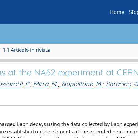
Home
Sfo
1.1 Articolo in rivista
ons at the NA62 experiment at CER
ssarotti, P.
;
Mirra, M.
;
Napolitano, M.
;
Saracino, G
charged kaon decays using the data collected by kaon expe
re established on the elements of the extended neutrino m