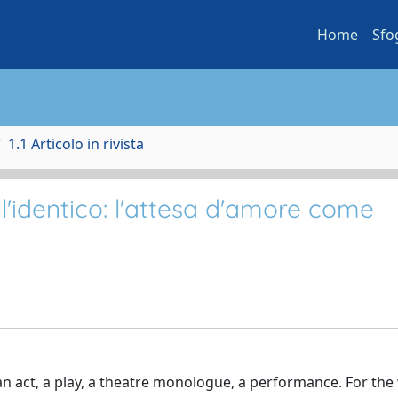
Home
Sfo
1.1 Articolo in rivista
ll'identico: l'attesa d'amore come
is an act, a play, a theatre monologue, a performance. For the