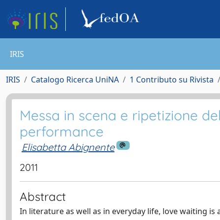
IRIS
IRIS
Catalogo Ricerca UniNA
1 Contributo su Rivista
Messa in scena e ripetizione de
performance
Elisabetta Abignente
2011
Abstract
In literature as well as in everyday life, love waiting 