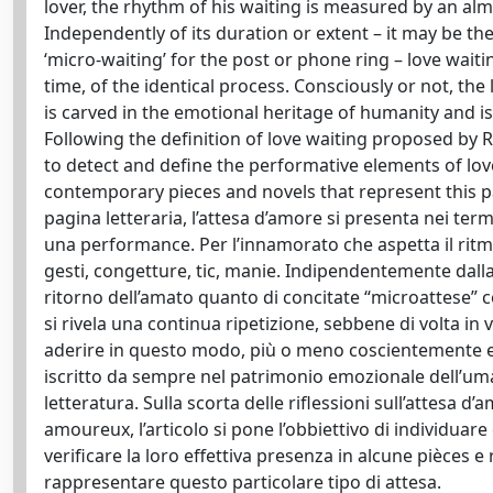
lover, the rhythm of his waiting is measured by an almo
Independently of its duration or extent – it may be t
‘micro-waiting’ for the post or phone ring – love wait
time, of the identical process. Consciously or not, the
is carved in the emotional heritage of humanity and is 
Following the definition of love waiting proposed by
to detect and define the performative elements of lov
contemporary pieces and novels that represent this par
pagina letteraria, l’attesa d’amore si presenta nei ter
una performance. Per l’innamorato che aspetta il ritmo 
gesti, congetture, tic, manie. Indipendentemente dalla
ritorno dell’amato quanto di concitate “microattese” co
si rivela una continua ripetizione, sebbene di volta in 
aderire in questo modo, più o meno coscientemente e 
iscritto da sempre nel patrimonio emozionale dell’umani
letteratura. Sulla scorta delle riflessioni sull’attesa
amoureux, l’articolo si pone l’obbiettivo di individuare e
verificare la loro effettiva presenza in alcune pièce
rappresentare questo particolare tipo di attesa.