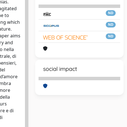
nias.
agitated
ND
me to
ting which
ND
ature.
paper aims
ND
ury and
o nella
rale, di
ensieri,
social impact
del
a d’amore
sembra
amore
della
ours
re e di
di