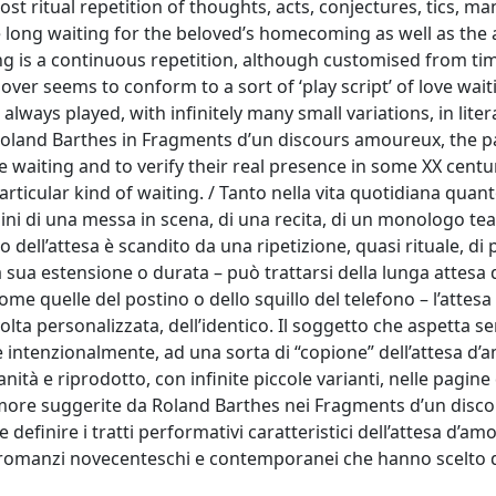
st ritual repetition of thoughts, acts, conjectures, tics, ma
he long waiting for the beloved’s homecoming as well as the 
ing is a continuous repetition, although customised from ti
 lover seems to conform to a sort of ‘play script’ of love wai
always played, with infinitely many small variations, in liter
 Roland Barthes in Fragments d’un discours amoureux, the 
e waiting and to verify their real presence in some XX cent
ticular kind of waiting. / Tanto nella vita quotidiana quant
mini di una messa in scena, di una recita, di un monologo teat
dell’attesa è scandito da una ripetizione, quasi rituale, di p
 sua estensione o durata – può trattarsi della lunga attesa 
me quelle del postino o dello squillo del telefono – l’attes
volta personalizzata, dell’identico. Il soggetto che aspetta 
intenzionalmente, ad una sorta di “copione” dell’attesa d’
tà e riprodotto, con infinite piccole varianti, nelle pagine 
 d’amore suggerite da Roland Barthes nei Fragments d’un disc
 definire i tratti performativi caratteristici dell’attesa d’amo
s e romanzi novecenteschi e contemporanei che hanno scelto 