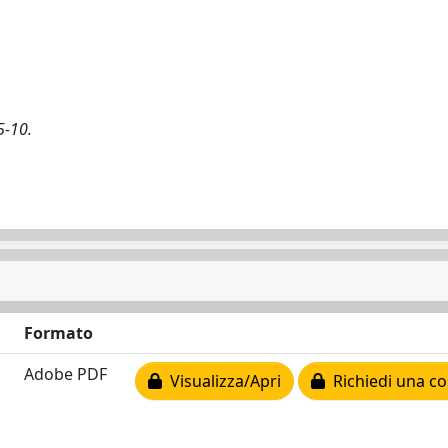
5-10.
Formato
Adobe PDF
Visualizza/Apri
Richiedi una co