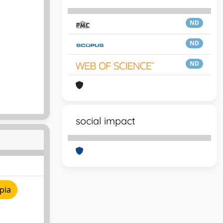
ND
ND
ND
social impact
pia