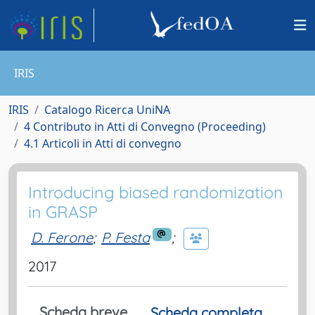
IRIS
IRIS
Catalogo Ricerca UniNA
4 Contributo in Atti di Convegno (Proceeding)
4.1 Articoli in Atti di convegno
Introducing biased randomization
in GRASP
D. Ferone
;
P. Festa
;
2017
Scheda breve
Scheda completa