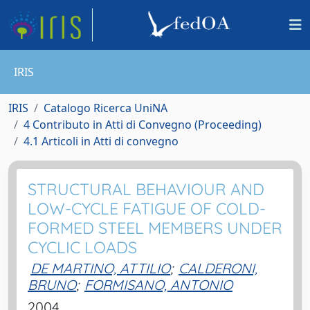
IRIS
IRIS
Catalogo Ricerca UniNA
4 Contributo in Atti di Convegno (Proceeding)
4.1 Articoli in Atti di convegno
STRUCTURAL BEHAVIOUR AND
LOW-CYCLE FATIGUE OF COLD-
FORMED STEEL MEMBERS UNDER
CYCLIC LOADS
DE MARTINO, ATTILIO
;
CALDERONI,
BRUNO
;
FORMISANO, ANTONIO
2004