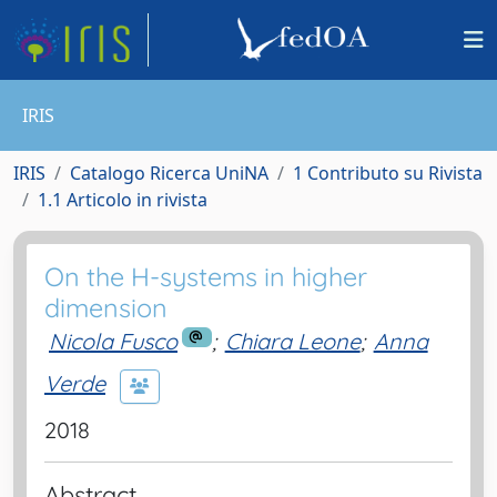
IRIS
IRIS
Catalogo Ricerca UniNA
1 Contributo su Rivista
1.1 Articolo in rivista
On the H-systems in higher
dimension
Nicola Fusco
;
Chiara Leone
;
Anna
Verde
2018
Abstract