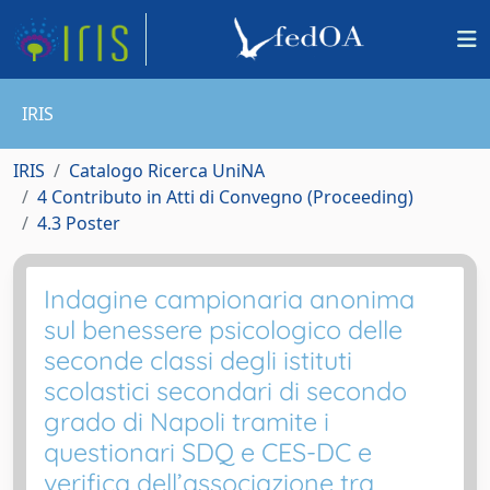
IRIS
IRIS
Catalogo Ricerca UniNA
4 Contributo in Atti di Convegno (Proceeding)
4.3 Poster
Indagine campionaria anonima
sul benessere psicologico delle
seconde classi degli istituti
scolastici secondari di secondo
grado di Napoli tramite i
questionari SDQ e CES-DC e
verifica dell’associazione tra