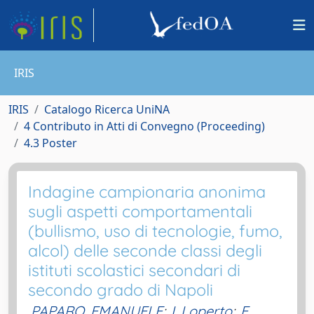
IRIS
IRIS
Catalogo Ricerca UniNA
4 Contributo in Atti di Convegno (Proceeding)
4.3 Poster
Indagine campionaria anonima
sugli aspetti comportamentali
(bullismo, uso di tecnologie, fumo,
alcol) delle seconde classi degli
istituti scolastici secondari di
secondo grado di Napoli
PAPARO, EMANUELE
;
I. Loperto
;
E.