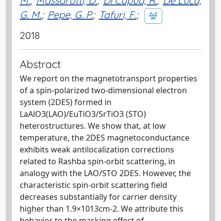
M.
;
Massarotti, D.
;
Di Capua, R.
;
De Luca,
G. M.
;
Pepe, G. P.
;
Tafuri, F.
;
2018
Abstract
We report on the magnetotransport properties
of a spin-polarized two-dimensional electron
system (2DES) formed in
LaAlO3(LAO)/EuTiO3/SrTiO3 (STO)
heterostructures. We show that, at low
temperature, the 2DES magnetoconductance
exhibits weak antilocalization corrections
related to Rashba spin-orbit scattering, in
analogy with the LAO/STO 2DES. However, the
characteristic spin-orbit scattering field
decreases substantially for carrier density
higher than 1.9×1013cm-2. We attribute this
behavior to the masking effect of