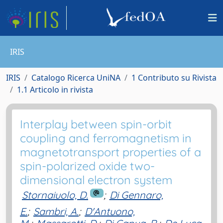
IRIS
IRIS
Catalogo Ricerca UniNA
1 Contributo su Rivista
1.1 Articolo in rivista
Interplay between spin-orbit
coupling and ferromagnetism in
magnetotransport properties of a
spin-polarized oxide two-
dimensional electron system
Stornaiuolo, D.
;
Di Gennaro,
E.
;
Sambri, A.
;
D'Antuono,