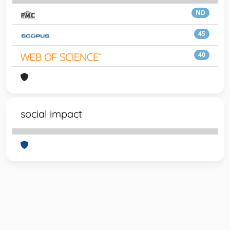
ND
45
40
social impact
Powered by
IRIS
-
about IRIS
-
Utilizzo dei cookie
-
Privacy
Copyright © 2026