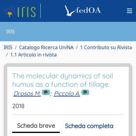
IRIS
IRIS
Catalogo Ricerca UniNA
1 Contributo su Rivista
1.1 Articolo in rivista
The molecular dynamics of soil
humus as a function of tillage.
Drosos M.
;
Piccolo A.
2018
Scheda breve
Scheda completa