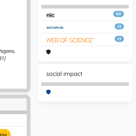
ND
32
23
 Pagano,
81]
social impact
pia