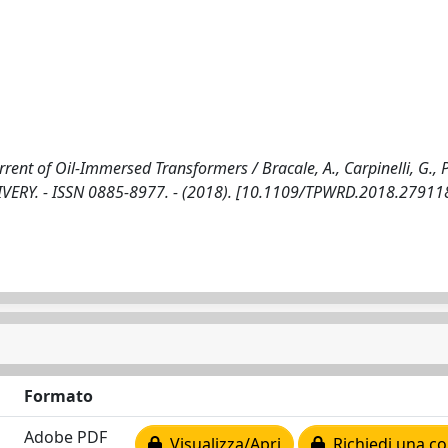
rrent of Oil-Immersed Transformers / Bracale, A., Carpinelli, G.,
LIVERY. - ISSN 0885-8977. - (2018). [10.1109/TPWRD.2018.27911
Formato
Adobe PDF
Visualizza/Apri
Richiedi una co