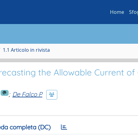
Home
Sfo
1.1 Articolo in rivista
recasting the Allowable Current of 
;
De Falco P
da completa (DC)