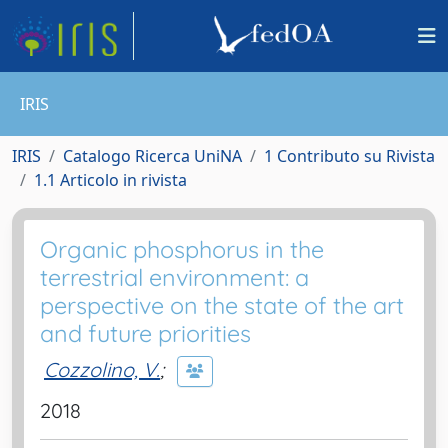
IRIS
IRIS
Catalogo Ricerca UniNA
1 Contributo su Rivista
1.1 Articolo in rivista
Organic phosphorus in the
terrestrial environment: a
perspective on the state of the art
and future priorities
Cozzolino, V.
;
2018