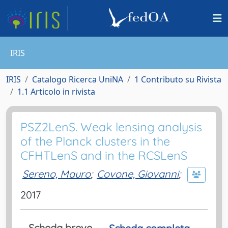
IRIS
IRIS
Catalogo Ricerca UniNA
1 Contributo su Rivista
1.1 Articolo in rivista
PSZ2LenS. Weak lensing analysis
of the Planck clusters in the
CFHTLenS and in the RCSLenS
Sereno, Mauro
;
Covone, Giovanni
;
2017
Scheda breve