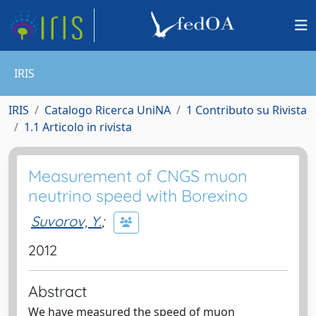
IRIS
IRIS
Catalogo Ricerca UniNA
1 Contributo su Rivista
1.1 Articolo in rivista
Measurement of CNGS muon
neutrino speed with Borexino
Suvorov, Y.
;
2012
Abstract
We have measured the speed of muon