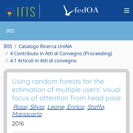
IRIS
IRIS
Catalogo Ricerca UniNA
4 Contributo in Atti di Convegno (Proceeding)
4.1 Articoli in Atti di convegno
Using random forests for the
estimation of multiple users' visual
focus of attention from head pose
Rossi, Silvia
;
Leone, Enrico
;
Staffa,
Mariacarla
2016