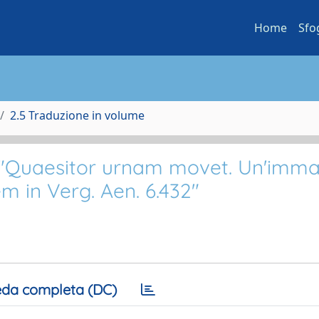
Home
Sfo
2.5 Traduzione in volume
io "Quaesitor urnam movet. Un'imm
m in Verg. Aen. 6.432"
da completa (DC)