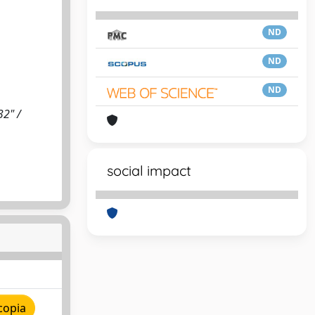
ND
ND
ND
32" /
social impact
copia