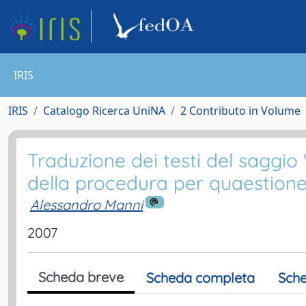
IRIS
IRIS
Catalogo Ricerca UniNA
2 Contributo in Volume
Traduzione dei testi del sagg
della procedura per quaestione
Alessandro Manni
2007
Scheda breve
Scheda completa
Sche