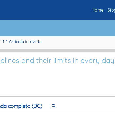
Home
Sfo
1.1 Articolo in rivista
lines and their limits in every day
da completa (DC)