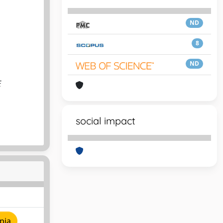
ND
8
ND
E
social impact
pia