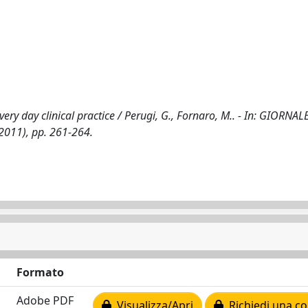
very day clinical practice / Perugi, G., Fornaro, M.. - In: GIORNAL
2011), pp. 261-264.
Formato
Adobe PDF
Visualizza/Apri
Richiedi una co