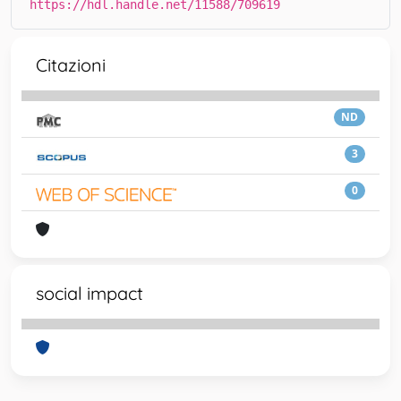
https://hdl.handle.net/11588/709619
Citazioni
ND
3
0
social impact