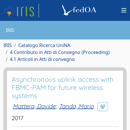
IRIS
IRIS
Catalogo Ricerca UniNA
4 Contributo in Atti di Convegno (Proceeding)
4.1 Articoli in Atti di convegno
Asynchronous uplink access with
FBMC-PAM for future wireless
systems
Mattera, Davide
;
Tanda, Mario
2017