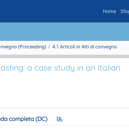
Home
Sfo
Convegno (Proceeding)
4.1 Articoli in Atti di convegno
asting: a case study in an Italian
da completa (DC)