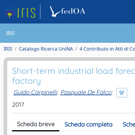
IRIS
IRIS
Catalogo Ricerca UniNA
4 Contributo in Atti di 
Short-term industrial load forec
factory
Guido Carpinelli
;
Pasquale De Falco
;
2017
Scheda breve
Scheda completa
Sche