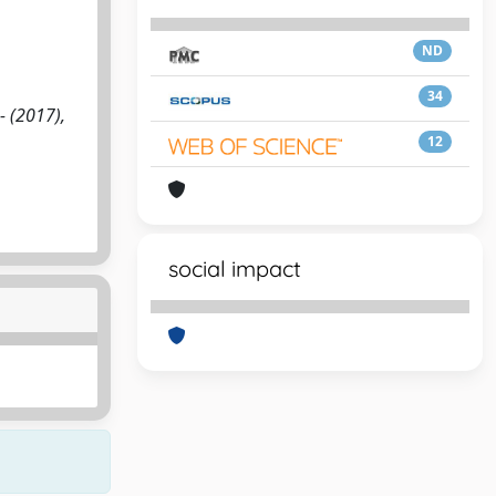
ND
34
 - (2017),
12
social impact