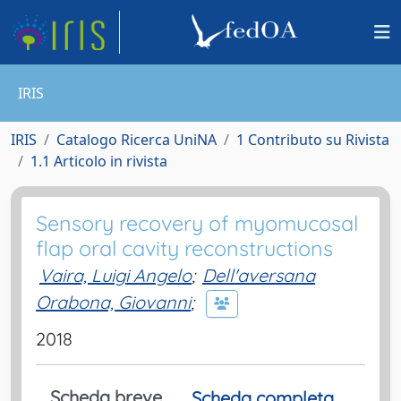
IRIS
IRIS
Catalogo Ricerca UniNA
1 Contributo su Rivista
1.1 Articolo in rivista
Sensory recovery of myomucosal
flap oral cavity reconstructions
Vaira, Luigi Angelo
;
Dell'aversana
Orabona, Giovanni
;
2018
Scheda breve
Scheda completa