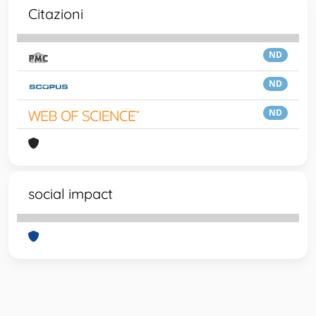
Citazioni
ND
ND
ND
social impact