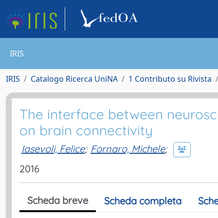
IRIS
IRIS
Catalogo Ricerca UniNA
1 Contributo su Rivista
The interface between neurosc
on brain connectivity
Iasevoli, Felice
;
Fornaro, Michele
;
2016
Scheda breve
Scheda completa
Sche