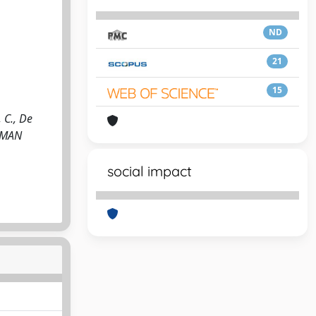
ND
21
15
 C., De
HUMAN
social impact