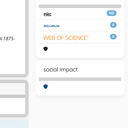
ND
6
6
SN 1875-
social impact