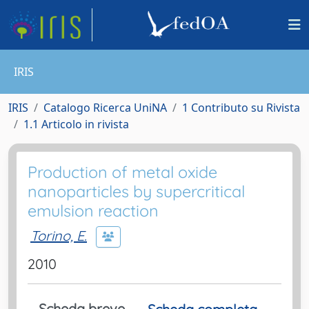
IRIS
IRIS
Catalogo Ricerca UniNA
1 Contributo su Rivista
1.1 Articolo in rivista
Production of metal oxide
nanoparticles by supercritical
emulsion reaction
Torino, E.
2010
Scheda breve