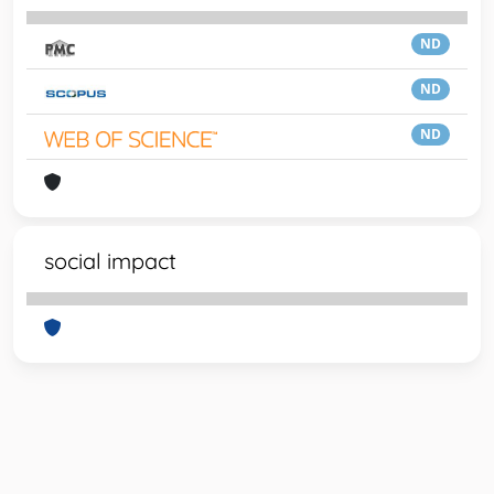
ND
ND
ND
social impact
Powered by
IRIS
-
about IRIS
-
Utilizzo dei cookie
-
Privacy
Copyright © 2026