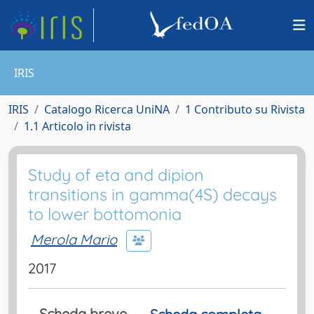
IRIS
IRIS
Catalogo Ricerca UniNA
1 Contributo su Rivista
1.1 Articolo in rivista
Study of eta and dipion
transitions in gamma(4S) decays
to lower bottomonia
Merola Mario
2017
Scheda breve