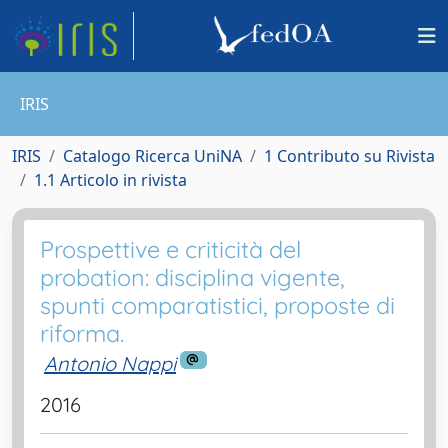
IRIS
IRIS
Catalogo Ricerca UniNA
1 Contributo su Rivista
1.1 Articolo in rivista
Prospettive e criticità del
probation: disciplina vigente,
spunti comparatistici, proposte di
riforma.
Antonio Nappi
2016