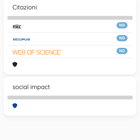
Citazioni
ND
ND
ND
social impact