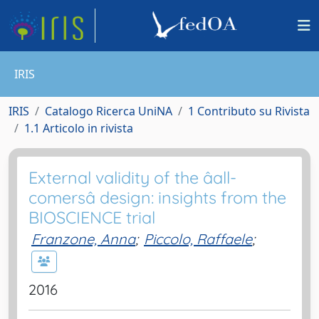
IRIS
IRIS
Catalogo Ricerca UniNA
1 Contributo su Rivista
1.1 Articolo in rivista
External validity of the âall-
comersâ design: insights from the
BIOSCIENCE trial
Franzone, Anna
;
Piccolo, Raffaele
;
2016