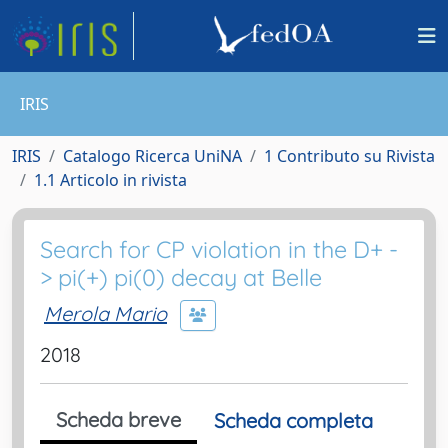
IRIS
IRIS
Catalogo Ricerca UniNA
1 Contributo su Rivista
1.1 Articolo in rivista
Search for CP violation in the D+ -
> pi(+) pi(0) decay at Belle
Merola Mario
2018
Scheda breve
Scheda completa