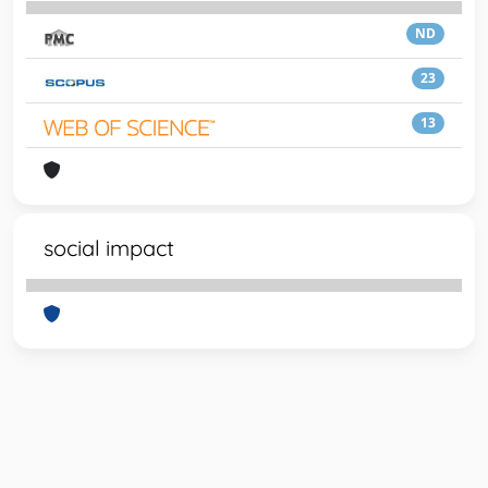
ND
23
13
social impact
Powered by
IRIS
-
about IRIS
-
Utilizzo dei cookie
-
Privacy
Copyright © 2026