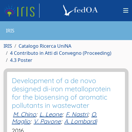
IRIS
IRIS
Catalogo Ricerca UniNA
4 Contributo in Atti di Convegno (Proceeding)
4.3 Poster
Development of a de novo
designed di-iron metalloprotein
for the biosensing of aromatic
pollutants in wastewater
M. Chino
;
L. Leone
;
F. Nastri
;
O.
Maglio
;
V. Pavone
;
A. Lombardi
2016