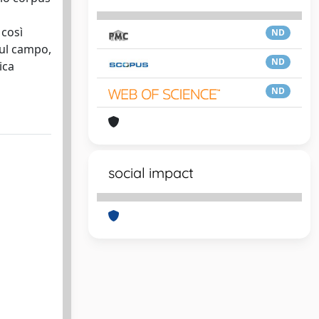
 così
ND
sul campo,
ND
ica
ND
social impact