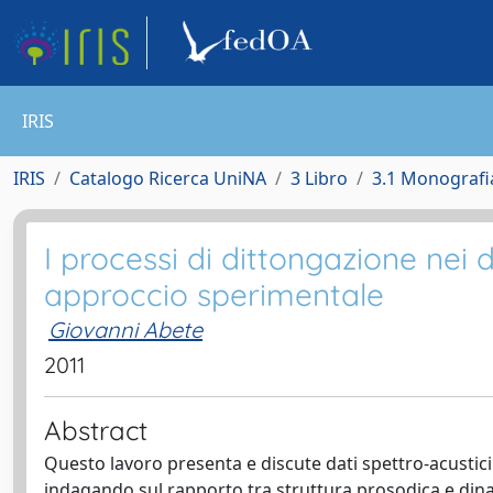
IRIS
IRIS
Catalogo Ricerca UniNA
3 Libro
3.1 Monografia
I processi di dittongazione nei di
approccio sperimentale
Giovanni Abete
2011
Abstract
Questo lavoro presenta e discute dati spettro-acustici 
indagando sul rapporto tra struttura prosodica e dina