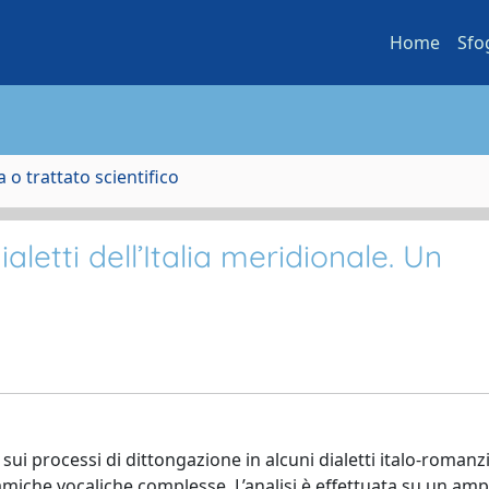
Home
Sfo
 o trattato scientifico
aletti dell’Italia meridionale. Un
sui processi di dittongazione in alcuni dialetti italo-romanzi
miche vocaliche complesse. L’analisi è effettuata su un am