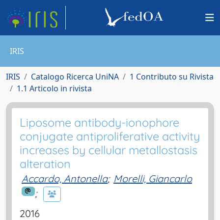
IRIS
IRIS
Catalogo Ricerca UniNA
1 Contributo su Rivista
1.1 Articolo in rivista
Liposome antibody-ionophore
conjugate antiproliferative activity
increases by cellular metallostasis
alteration
Accardo, Antonella
;
Morelli, Giancarlo
;
2016