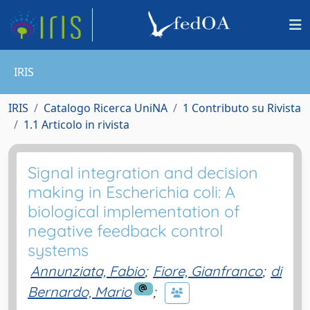
IRIS
IRIS
Catalogo Ricerca UniNA
1 Contributo su Rivista
1.1 Articolo in rivista
Signal integration and decision
making in Escherichia coli: A
biological implementation of
negative feedback control
systems
Annunziata, Fabio
;
Fiore, Gianfranco
;
di
Bernardo, Mario
;