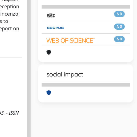
reception
 Vincenzo
ND
s to
ND
report on
ND
social impact
S. - ISSN