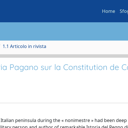
Home
Sfo
1.1 Articolo in rivista
ia Pagano sur la Constitution de C
 Italian peninsula during the « nonimestre » had been deep
ilitary person and author of remarkable Istoria del Regno di