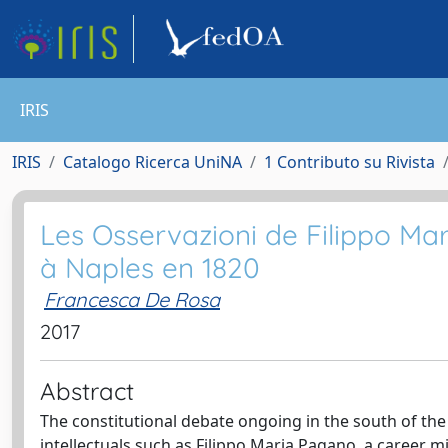
IRIS
IRIS
Catalogo Ricerca UniNA
1 Contributo su Rivista
Les Osservazioni de Filippo Mar
à Naples en 1820
Francesca De Rosa
2017
Abstract
The constitutional debate ongoing in the south of the
intellectuals such as Filippo Maria Pagano, a career m