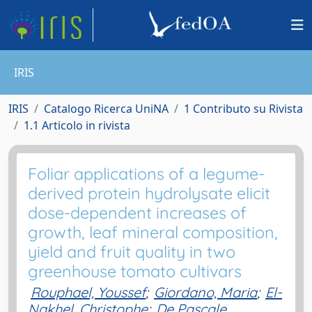
IRIS
IRIS
Catalogo Ricerca UniNA
1 Contributo su Rivista
1.1 Articolo in rivista
Foliar applications of a legume-
derived protein hydrolysate elicit
dose-dependent increases of
growth, leaf mineral composition,
yield and fruit quality in two
greenhouse tomato cultivars
Rouphael, Youssef
;
Giordano, Maria
;
El-
Nakhel, Christophe
;
De Pascale,