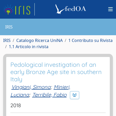
IRIS
IRIS
Catalogo Ricerca UniNA
1 Contributo su Rivista
1.1 Articolo in rivista
Pedological investigation of an
early Bronze Age site in southern
Italy
Vingiani, Simona
;
Minieri,
Luciana
;
Terribile, Fabio
2018