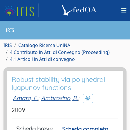
IRIS
IRIS
Catalogo Ricerca UniNA
4 Contributo in Atti di Convegno (Proceeding)
4.1 Articoli in Atti di convegno
Robust stability via polyhedral
lyapunov functions
Amato, F.
;
Ambrosino, R.
;
2009
Scheda breve
Scheda completa