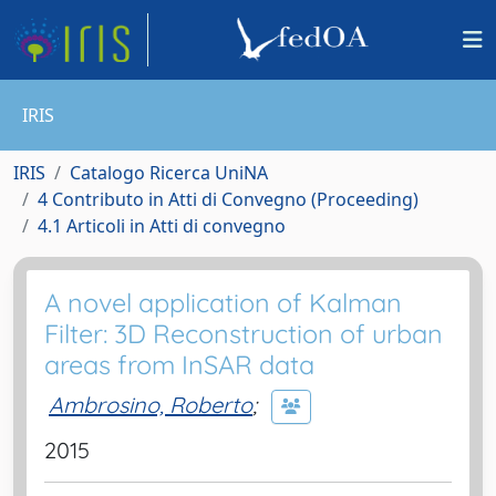
IRIS
IRIS
Catalogo Ricerca UniNA
4 Contributo in Atti di Convegno (Proceeding)
4.1 Articoli in Atti di convegno
A novel application of Kalman
Filter: 3D Reconstruction of urban
areas from InSAR data
Ambrosino, Roberto
;
2015