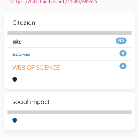
https://hdl.handle.net/11588/699555
Citazioni
ND
0
0
social impact