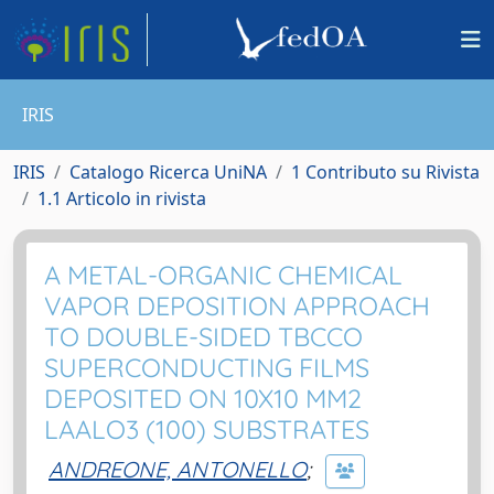
IRIS
IRIS
Catalogo Ricerca UniNA
1 Contributo su Rivista
1.1 Articolo in rivista
A METAL-ORGANIC CHEMICAL
VAPOR DEPOSITION APPROACH
TO DOUBLE-SIDED TBCCO
SUPERCONDUCTING FILMS
DEPOSITED ON 10X10 MM2
LAALO3 (100) SUBSTRATES
ANDREONE, ANTONELLO
;