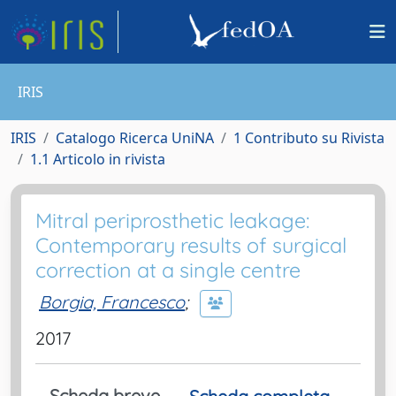
IRIS
IRIS
Catalogo Ricerca UniNA
1 Contributo su Rivista
1.1 Articolo in rivista
Mitral periprosthetic leakage:
Contemporary results of surgical
correction at a single centre
Borgia, Francesco
;
2017
Scheda breve