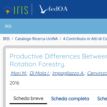
IRIS
IRIS
Catalogo Ricerca UniNA
4 Contributo in Atti di 
Productive Differences Betwee
Rotation Forestry.
Mori M.
;
Di Mola I.
;
Impagliazzo A.
;
Cenvinzo
2016
Scheda breve
Scheda completa
Sche