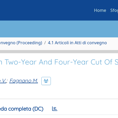
Home
Sfo
Convegno (Proceeding)
4.1 Articoli in Atti di convegno
n Two-Year And Four-Year Cut Of 
 V.
;
Fagnano M.
da completa (DC)