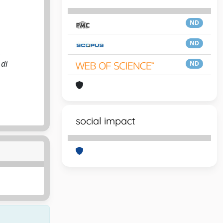
ND
ND
,
 di
ND
social impact